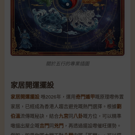
關於五行的專業插圖
家居開運擺設
家居開運擺設
喺2026年，運用
奇門遁甲
嘅原理嚟佈置
家居，已經成為香港人趨吉避兇嘅熱門選擇。根據
劉
伯溫
流傳嘅秘訣，結合
九宮
同
八卦
嘅方位，可以精準
噉搵出屋企嘅
吉門
同
兇門
，再透過擺設嚟催旺運勢。