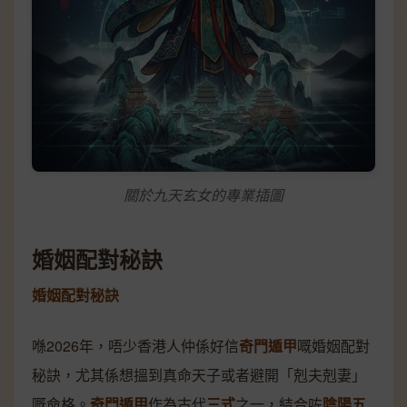
關於九天玄女的專業插圖
婚姻配對秘訣
婚姻配對秘訣
喺2026年，唔少香港人仲係好信
奇門遁甲
嘅婚姻配對
秘訣，尤其係想搵到真命天子或者避開「剋夫剋妻」
嘅命格。
奇門遁甲
作為古代
三式
之一，結合咗
陰陽五