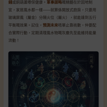
錢
或銅葫蘆嚟保健康。
軍事謀略
嘅精髓在於因地制
宜，家居風水都一樣——就算係開放式廚房，只要用
玻璃屏風（屬金）分隔火位（屬火），就能達到五行
平衡嘅效果。記住，
預測未來
唔單止靠術數，仲要配
合實際行動，定期清理風水物嘅灰塵先至能維持能量
流動！