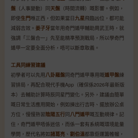
盤
（人事變動）同
天盤
（時間流轉）嘅影響。例如，
即使
生門
喺正西，但如果當日
九星
飛臨凶位，都可能
減弱吉效。
姜子牙
當年用奇門遁甲輔助周武王時，就
強調「三盤合一」先至能精準預測戰局，所以學奇門
遁甲一定要全面分析，唔可以斷章取義。
工具同練習建議
初學者可以先用
八卦羅盤
同奇門遁甲專用嘅
遁甲盤
練
習排局，再配合現代手機App（確保係2026年最新版
本）去輔助計算時辰同星門變化。另外，建議由簡單
嘅日常生活應用開始，例如揀出行吉時、擺放辦公桌
方位，慢慢熟習
陰陽五行
同
八門遁甲
嘅互動規律。記
住，奇門遁甲唔係迷信，而係一套有系統嘅環境能量
學問，歷代名將如
諸葛亮
、
劉伯溫
都靠佢運籌帷幄，