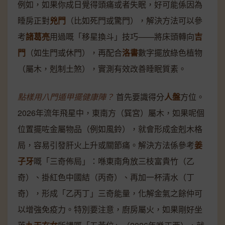
例如，如果你成日覺得頭痛或者失眠，好可能係因為
睡房正對
兇門
（比如死門或驚門），解決方法可以參
考
諸葛亮
用過嘅「移星換斗」技巧——將床頭轉向
吉
門
（如生門或休門），再配合
洛書
數字擺放綠色植物
（屬木，剋制土煞），實測有效改善睡眠質素。
點樣用
八門遁甲
擺健康陣？
首先要識得分
人盤
方位。
2026年流年飛星中，東南方（巽宮）屬木，如果呢個
位置擺咗金屬物品（例如風鈴），就會形成金剋木格
局，容易引發肝火上升或關節痛。解決方法係參考
姜
子牙
嘅「三奇佈局」：喺東南角放三枝富貴竹（乙
奇）、掛紅色中國結（丙奇）、再加一杯清水（丁
奇），形成「乙丙丁」三奇能量，化解金氣之餘仲可
以增強免疫力。特別要注意，廚房屬火，如果剛好坐