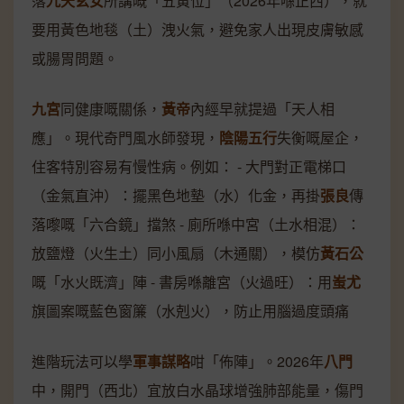
落
九天玄女
所講嘅「五黃位」（2026年喺正西），就
要用黃色地毯（土）洩火氣，避免家人出現皮膚敏感
或腸胃問題。
九宮
同健康嘅關係，
黃帝
內經早就提過「天人相
應」。現代奇門風水師發現，
陰陽五行
失衡嘅屋企，
住客特別容易有慢性病。例如： - 大門對正電梯口
（金氣直沖）：擺黑色地墊（水）化金，再掛
張良
傳
落嚟嘅「六合鏡」擋煞 - 廁所喺中宮（土水相混）：
放鹽燈（火生土）同小風扇（木通關），模仿
黃石公
嘅「水火既濟」陣 - 書房喺離宮（火過旺）：用
蚩尤
旗圖案嘅藍色窗簾（水剋火），防止用腦過度頭痛
進階玩法可以學
軍事謀略
咁「佈陣」。2026年
八門
中，開門（西北）宜放白水晶球增強肺部能量，傷門