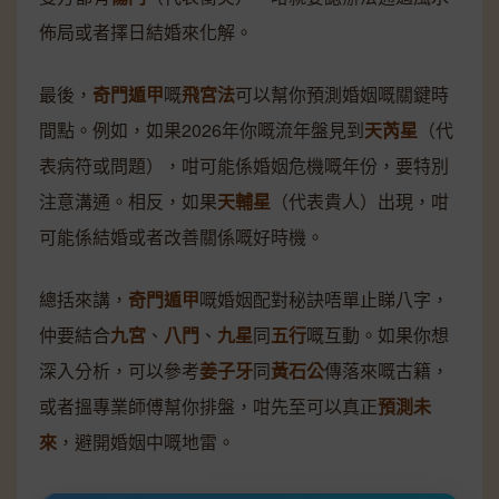
佈局或者擇日結婚來化解。
最後，
奇門遁甲
嘅
飛宮法
可以幫你預測婚姻嘅關鍵時
間點。例如，如果2026年你嘅流年盤見到
天芮星
（代
表病符或問題），咁可能係婚姻危機嘅年份，要特別
注意溝通。相反，如果
天輔星
（代表貴人）出現，咁
可能係結婚或者改善關係嘅好時機。
總括來講，
奇門遁甲
嘅婚姻配對秘訣唔單止睇八字，
仲要結合
九宮
、
八門
、
九星
同
五行
嘅互動。如果你想
深入分析，可以參考
姜子牙
同
黃石公
傳落來嘅古籍，
或者搵專業師傅幫你排盤，咁先至可以真正
預測未
來
，避開婚姻中嘅地雷。