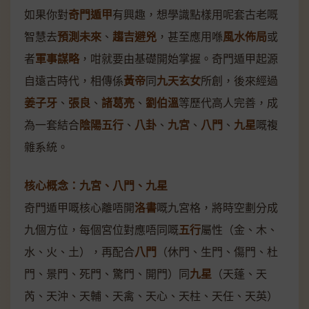
如果你對
奇門遁甲
有興趣，想學識點樣用呢套古老嘅
智慧去
預測未來
、
趨吉避兇
，甚至應用喺
風水佈局
或
者
軍事謀略
，咁就要由基礎開始掌握。奇門遁甲起源
自遠古時代，相傳係
黃帝
同
九天玄女
所創，後來經過
姜子牙
、
張良
、
諸葛亮
、
劉伯溫
等歷代高人完善，成
為一套結合
陰陽五行
、
八卦
、
九宮
、
八門
、
九星
嘅複
雜系統。
核心概念：九宮、八門、九星
奇門遁甲嘅核心離唔開
洛書
嘅九宮格，將時空劃分成
九個方位，每個宮位對應唔同嘅
五行
屬性（金、木、
水、火、土），再配合
八門
（休門、生門、傷門、杜
門、景門、死門、驚門、開門）同
九星
（天蓬、天
芮、天沖、天輔、天禽、天心、天柱、天任、天英）