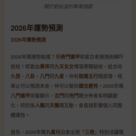
關於劉伯溫的專業插圖
2026年運勢預測
2026年運勢預測
2026年嘅運勢點樣？用
奇門遁甲
呢套古老預測術睇吓
就知！呢套由
黃帝
同
九天玄女
傳落嚟嘅秘術，結合咗
九宮
、
八卦
、
八門
同
九星
，仲有
陰陽五行
嘅原理，唔
單止可以預測未來，仲可以幫你
趨吉避兇
。2026年嘅
八門遁甲
排盤顯示，
吉門
同
兇門
嘅分佈會有明顯變
化，特別係
人盤
同
天盤
嘅互動，會直接影響個人同整
體運勢。
首先，2026年嘅
九星
飛泊會出現「
三奇
」特別活躍嘅