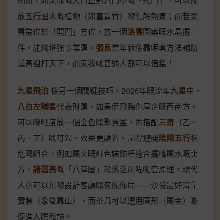
例如，如果你嘅大門正對
八門
中嘅「死門」，可以擺
放
五行
屬木嘅植物（如富貴竹）嚟化解煞氣；而若果
書房位於「開門」方位，放一個
洛書
圖案嘅水晶擺
件，能夠增強事業運。
張良
當年就係靠呢套方法輔助
漢高祖打天下，而家我哋普通人都可以借鑑！
九星飛泊
係另一個關鍵技巧。2026年嘅流年
九星
中，
八白左輔星
代表財運，如果佢飛臨你屋企嘅西南方，
可以喺嗰度放一個金色嘅聚寶盆，再搭配
三奇
（乙、
丙、丁）嘅符咒，效果更顯著。記得避開
陰陽五行
相
剋嘅組合，例如屬火嘅紅色裝飾唔適合擺喺屬水嘅北
方。
諸葛亮
嘅「八陣圖」就係活用咗呢套原理，現代
人亦可以用嚟設計客廳嘅傢俬佈局——沙發最好背靠
實牆（象徵靠山），而茶几可以選用圓形（屬金）嚟
促進人際和諧。