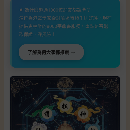
🌟 為什麼超過1000位網友都說準？
這位香港玄學家從討論區累積千則好評，現在
提供更專業的8000字命書服務。重點是有退
款保證，零風險！
了解為何大家都推薦 →