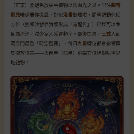
（正東）要避免放尖葉植物以防血光之災。記住
趨吉
避兇
唔係要你搬屋，好似
洛書
數理咁，簡單調動傢俬
方位（例如沙發靠實牆形成「青龍位」）已經可以令
氣場流通，減少家人感冒頻率。最後提醒，
三式
入面
嘅奇門最重「時空選擇」，每日
九星
轉位都會影響藥
煲擺放位置——天芮星（病星）飛臨方位絕對唔可以
堆雜物！