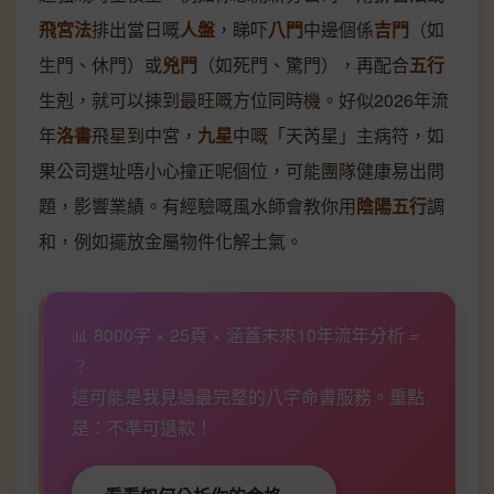
飛宮法
排出當日嘅
人盤
，睇吓
八門
中邊個係
吉門
（如
生門、休門）或
兇門
（如死門、驚門），再配合
五行
生剋，就可以揀到最旺嘅方位同時機。好似2026年流
年
洛書
飛星到中宮，
九星
中嘅「天芮星」主病符，如
果公司選址唔小心撞正呢個位，可能團隊健康易出問
題，影響業績。有經驗嘅風水師會教你用
陰陽五行
調
和，例如擺放金屬物件化解土氣。
📊 8000字 × 25頁 × 涵蓋未來10年流年分析 =
？
這可能是我見過最完整的八字命書服務。重點
是：不準可退款！