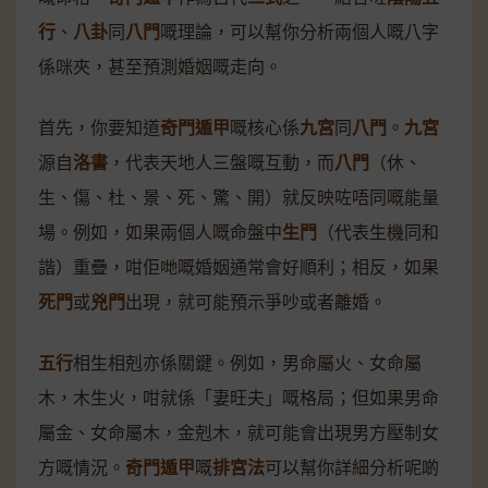
行
、
八卦
同
八門
嘅理論，可以幫你分析兩個人嘅八字
係咪夾，甚至預測婚姻嘅走向。
首先，你要知道
奇門遁甲
嘅核心係
九宮
同
八門
。
九宮
源自
洛書
，代表天地人三盤嘅互動，而
八門
（休、
生、傷、杜、景、死、驚、開）就反映咗唔同嘅能量
場。例如，如果兩個人嘅命盤中
生門
（代表生機同和
諧）重疊，咁佢哋嘅婚姻通常會好順利；相反，如果
死門
或
兇門
出現，就可能預示爭吵或者離婚。
五行
相生相剋亦係關鍵。例如，男命屬火、女命屬
木，木生火，咁就係「妻旺夫」嘅格局；但如果男命
屬金、女命屬木，金剋木，就可能會出現男方壓制女
方嘅情況。
奇門遁甲
嘅
排宮法
可以幫你詳細分析呢啲