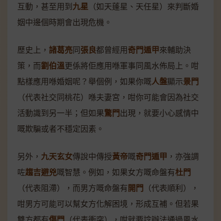
互動，甚至用到
九星
（如天蓬星、天任星）來判斷婚
姻中邊個時期會出現危機。
歷史上，
諸葛亮
同
張良
都曾經用
奇門遁甲
來輔助決
策，而
劉伯溫
更係將佢應用喺軍事同風水佈局上。咁
點樣應用喺婚姻呢？舉個例，如果你嘅
人盤
顯示
景門
（代表社交同桃花）喺夫妻宮，咁你可能會因為社交
活動識到另一半；但如果
驚門
出現，就要小心感情中
嘅欺騙或者不穩定因素。
另外，
九天玄女
傳說中傳授
黃帝
嘅
奇門遁甲
，亦強調
咗
趨吉避兇
嘅智慧。例如，如果女方嘅命盤有
杜門
（代表阻滯），而男方嘅命盤有
開門
（代表順利），
咁男方可能可以幫女方化解困境，形成互補。但若果
雙方都有
傷門
（代表衝突），咁就要諗辦法通過風水