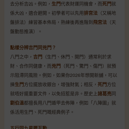
去分析吉凶。例如，
生門
代表財運同機會，而
死門
就
係大凶，適合避開。初學者可以先用
排宮法
（又稱地
盤排法）練習基本佈局，熟練後再進階到
飛宮法
（天
盤動態推演）。
點樣分辨吉門同兇門？
八門之中，
吉門
（生門、休門、開門）通常利於求
財、合作同健康，而
兇門
（死門、驚門、傷門）就預
示阻滯同風險。例如，如果你2026年想開新舖，可以
揀
生門
方位擺放收銀台，增強財氣；相反，
死門
方位
就唔好擺重要文件，以免招惹是非。歷史上
諸葛亮
同
劉伯溫
都擅長用八門遁甲去佈陣，例如「八陣圖」就
係活用生門、死門嘅經典例子。
五行同九星嘅互動