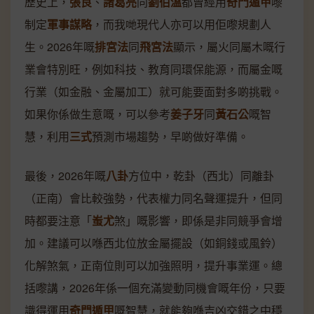
歷史上，
張良
、
諸葛亮
同
劉伯溫
都曾經用
奇門遁甲
嚟
制定
軍事謀略
，而我哋現代人亦可以用佢嚟規劃人
生。2026年嘅
排宮法
同
飛宮法
顯示，屬火同屬木嘅行
業會特別旺，例如科技、教育同環保能源，而屬金嘅
行業（如金融、金屬加工）就可能要面對多啲挑戰。
如果你係做生意嘅，可以參考
姜子牙
同
黃石公
嘅智
慧，利用
三式
預測市場趨勢，早啲做好準備。
最後，2026年嘅
八卦
方位中，乾卦（西北）同離卦
（正南）會比較強勢，代表權力同名聲運提升，但同
時都要注意「
蚩尤
煞」嘅影響，即係是非同競爭會增
加。建議可以喺西北位放金屬擺設（如銅錢或風鈴）
化解煞氣，正南位則可以加強照明，提升事業運。總
括嚟講，2026年係一個充滿變動同機會嘅年份，只要
識得運用
奇門遁甲
嘅智慧，就能夠喺吉凶交錯之中穩