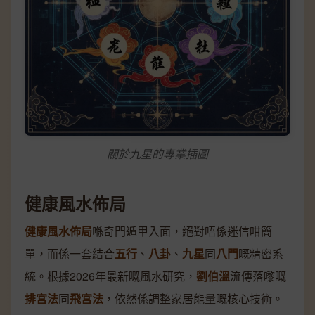
關於九星的專業插圖
健康風水佈局
健康風水佈局
喺奇門遁甲入面，絕對唔係迷信咁簡
單，而係一套結合
五行
、
八卦
、
九星
同
八門
嘅精密系
統。根據2026年最新嘅風水研究，
劉伯溫
流傳落嚟嘅
排宮法
同
飛宮法
，依然係調整家居能量嘅核心技術。