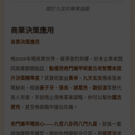
關於九宮的專業插圖
商業決策應用
商業決策應用
喺2026年嘅商業世界，競爭激烈到爆，好多企業老闆
同高層都開始諗：
點樣用奇門遁甲呢套古老智慧來提
升決策精準度
？其實呢套由
黃帝
、
九天玄女
傳承落來
嘅秘術，經過
姜子牙
、
張良
、
諸葛亮
、
劉伯溫
等歷代
高人完善，早就唔止用喺軍事謀略，仲可以幫你
趨吉
避兇
，甚至喺商戰中搶佔先機。
奇門遁甲嘅核心——九宮八卦同八門九星
，就係一套
超強嘅時空模型。例如你想開新分公司，用
排宮法
或