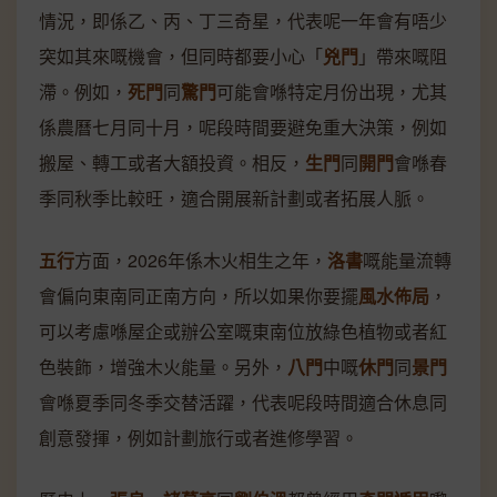
情況，即係乙、丙、丁三奇星，代表呢一年會有唔少
突如其來嘅機會，但同時都要小心「
兇門
」帶來嘅阻
滯。例如，
死門
同
驚門
可能會喺特定月份出現，尤其
係農曆七月同十月，呢段時間要避免重大決策，例如
搬屋、轉工或者大額投資。相反，
生門
同
開門
會喺春
季同秋季比較旺，適合開展新計劃或者拓展人脈。
五行
方面，2026年係木火相生之年，
洛書
嘅能量流轉
會偏向東南同正南方向，所以如果你要擺
風水佈局
，
可以考慮喺屋企或辦公室嘅東南位放綠色植物或者紅
色裝飾，增強木火能量。另外，
八門
中嘅
休門
同
景門
會喺夏季同冬季交替活躍，代表呢段時間適合休息同
創意發揮，例如計劃旅行或者進修學習。