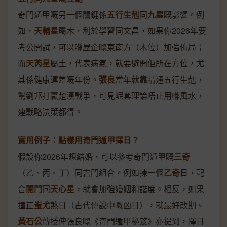
奇門遁甲嘅另一個關鍵係
五行生剋
同
九星
嘅影響。例
如，
天輔星
屬木，利於學習同文昌，如果你2026年要
考公開試，可以喺屋企嘅東南方（木位）加強佈局；
而
天芮星
屬土，代表病氣，就要避開佢所在方位，尤
其係健康運差嘅年份。
張良
當年就靠精通五行生剋，
幫劉邦打贏楚漢戰爭，可見呢套理論唔止用喺風水，
連戰略決策都得。
實用例子：點樣用奇門遁甲擇日？
假設你2026年想結婚，可以參考奇門遁甲嘅
三奇
（乙、丙、丁）同吉門組合。例如揀一個
乙奇
日，配
合
開門
同
天心星
，就會加強婚姻和諧度。相反，如果
撞正
蚩尤
煞日（古代傳說中嘅凶日），就最好改期。
黃石公
傳授俾張良嘅《奇門遁甲秘笈》亦提到，擇日