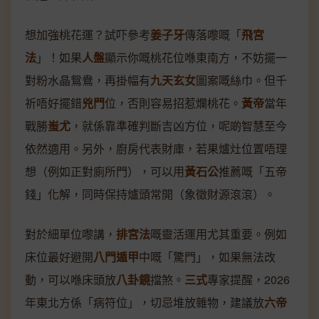
想加強桃花運？試吓參考
姜子牙
傳落嚟嘅「
飛宮
法
」！如果
人盤
顯示你嘅桃花位喺東南方，不妨擺一
對粉水晶鴛鴦，再掛幅有
九天玄女
圖案嘅絲巾。但千
祈唔好擺錯
兇門
位，否則容易招惹爛桃花。
黃帝
當年
戰勝
蚩尤
，就係靠準確判斷吉凶方位，呢啲智慧至今
依然適用。另外，廚房代表財庫，若果爐灶位置唔理
想（例如正對廁所門），可以用
黃石公
推薦嘅「五帝
錢」化解，同時保持爐頭常開（象徵財源滾滾）。
對於細單位嚟講，
排宮法
嘅靈活運用尤其重要。例如
床位最好避開
八門遁甲
中嘅「驚門」，如果無法改
動，可以喺床頭放
八卦鏡
擋煞。
三式
專家提醒，2026
年東北方係「病符位」，切忌堆放雜物，建議放
六帝