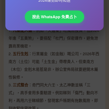
2026運勢即時知道
尤
傳承嘅「反吟局」快速反制，或者參考
黃石公
嘅秘
傳，喺「景門」（主宣傳）方位加強公關攻勢。
按此 WhatsApp 免費占卜
進階技巧
：
1.
九星配人盤
：例如「天蓬星」旺風險投資，但2026
年逢「五黃煞」，要搭配「杜門」保密運作，避免泄
露商業機密。
2.
五行生剋
：行業屬金（如金融）嘅公司，2026年西
南方（土位）可能「土生金」帶嚟貴人，但東南方
（木位）金剋木易惹是非，辦公室佈局就要避開木屬
性裝修。
3.
三式整合
：奇門同大六壬、太乙神數並稱「三
式」，高手會用多重驗證。例如睇到「傷門」動向不
利，再用六壬睇細節，發現客戶賬期有拖數風險，即
刻收緊信貸政策。