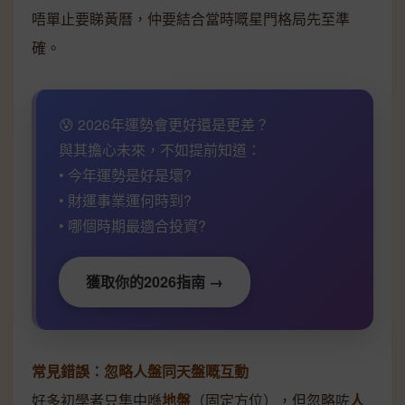
唔單止要睇黃曆，仲要結合當時嘅星門格局先至準
確。
😰 2026年運勢會更好還是更差？
與其擔心未來，不如提前知道：
• 今年運勢是好是壞?
• 財運事業運何時到?
• 哪個時期最適合投資?
獲取你的2026指南 →
常見錯誤：忽略人盤同天盤嘅互動
好多初學者只集中喺
地盤
（固定方位），但忽略咗
人