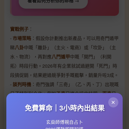
看看如何分析你的命格 →
實戰例子
：
-
市場策略
：假設你計劃推出新產品，可以用奇門遁甲
睇
八卦
中嘅「離卦」（主火、電商）或「坎卦」（主
水、物流），再對應
八門遁甲
中嘅「開門」（利開
拓）時段行動。2026年有企業就試過避開「死門」時
段搞促銷，結果避過競爭對手嘅截擊，銷量升咗3成。
-
談判時機
：奇門強調「三奇」（乙、丙、丁）出現嘅
日子特別利合作。例如
乙奇
日適合暗中結盟，
丙奇
日
×
利高調簽約，避開「六儀擊刑」嘅凶時，對方讓步機
免費算命｜3小時內出結果
會大增。
-
危機處理
：如果公司突然被負面新聞纏身，可以用
蚩
玄燊師傅親自占卜