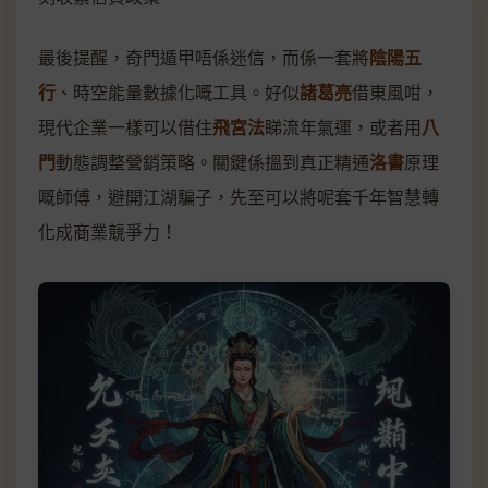
最後提醒，奇門遁甲唔係迷信，而係一套將
陰陽五
行
、時空能量數據化嘅工具。好似
諸葛亮
借東風咁，
現代企業一樣可以借住
飛宮法
睇流年氣運，或者用
八
門
動態調整營銷策略。關鍵係搵到真正精通
洛書
原理
嘅師傅，避開江湖騙子，先至可以將呢套千年智慧轉
化成商業競爭力！