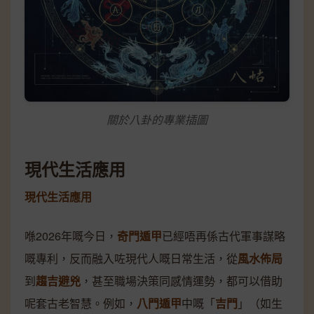
關於八卦的專業插圖
現代生活應用
現代生活應用
喺2026年嘅今日，
奇門遁甲
已經唔再係古代軍事謀略
嘅專利，反而融入咗現代人嘅日常生活，從
風水佈局
到
趨吉避兇
，甚至職場決策同感情運勢，都可以借助
呢套古老智慧。例如，
八門遁甲
中嘅「
吉門
」（如生