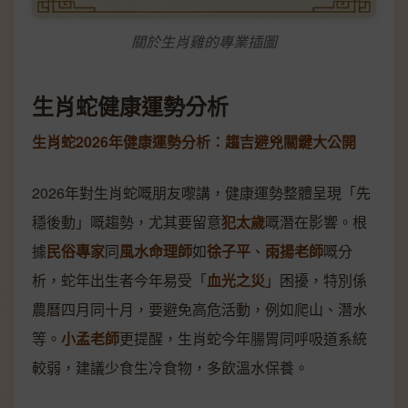
關於生肖雞的專業插圖
生肖蛇健康運勢分析
生肖蛇2026年健康運勢分析：趨吉避兇關鍵大公開
2026年對生肖蛇嘅朋友嚟講，健康運勢整體呈現「先
穩後動」嘅趨勢，尤其要留意
犯太歲
嘅潛在影響。根
據
民俗專家
同
風水命理師
如
徐子平
、
雨揚老師
嘅分
析，蛇年出生者今年易受「
血光之災
」困擾，特別係
農曆四月同十月，要避免高危活動，例如爬山、潛水
等。
小孟老師
更提醒，生肖蛇今年腸胃同呼吸道系統
較弱，建議少食生冷食物，多飲溫水保養。