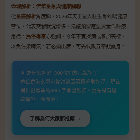
命理解析：流年星象與健康關聯
從
星座解析
角度睇，2026年天王星入駐生肖蛇嘅健康
宮位，代表突發狀況增多，建議預留應急資金作醫療
用途。
民俗專家
亦強調，今年不宜探病或參加喪禮，
以免沾染晦氣。若必須出席，可先佩戴五帝錢護身。
🌟 為什麼超過1000位網友都說準？
這位香港玄學家從討論區累積千則好評，現在
提供更專業的8000字命書服務。重點是有退
款保證，零風險！
了解為何大家都推薦 →