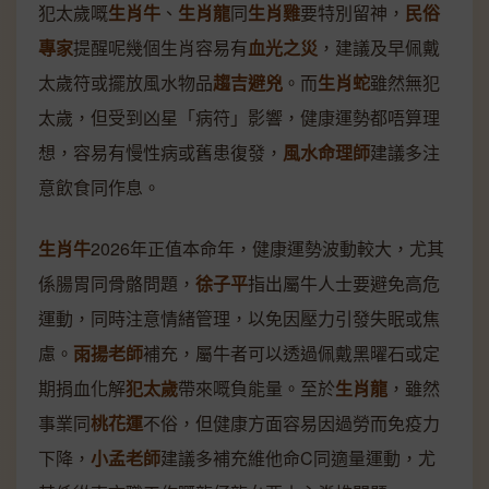
犯太歲嘅
生肖牛
、
生肖龍
同
生肖雞
要特別留神，
民俗
專家
提醒呢幾個生肖容易有
血光之災
，建議及早佩戴
太歲符或擺放風水物品
趨吉避兇
。而
生肖蛇
雖然無犯
太歲，但受到凶星「病符」影響，健康運勢都唔算理
想，容易有慢性病或舊患復發，
風水命理師
建議多注
意飲食同作息。
生肖牛
2026年正值本命年，健康運勢波動較大，尤其
係腸胃同骨骼問題，
徐子平
指出屬牛人士要避免高危
運動，同時注意情緒管理，以免因壓力引發失眠或焦
慮。
雨揚老師
補充，屬牛者可以透過佩戴黑曜石或定
期捐血化解
犯太歲
帶來嘅負能量。至於
生肖龍
，雖然
事業同
桃花運
不俗，但健康方面容易因過勞而免疫力
下降，
小孟老師
建議多補充維他命C同適量運動，尤