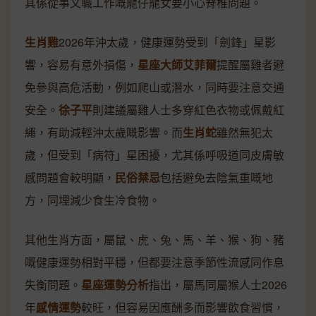
其係從事文職工作嘅龍仔龍女要小心脊椎問題。
生肖雞
2026年沖太歲，健康運勢受到「劍鋒」星影
響，容易有意外損傷，
星座大師艾菲爾
提醒屬雞者避
免參與高危活動，例如爬山或潛水，同時要注意交通
安全。
徐子平
則建議屬雞人士多穿紅色衣物或佩戴紅
繩，有助減輕沖太歲嘅影響。而
生肖蛇
雖然無犯太
歲，但受到「病符」星困擾，尤其係呼吸道同皮膚敏
感問題會較明顯，
民俗禁忌
包括避免去陰氣重嘅地
方，同埋減少食生冷食物。
其他生肖方面，屬鼠、虎、兔、馬、羊、猴、狗、豬
嘅健康運勢相對平穩，但都要注意季節性流感同作息
失衡問題。
星座運勢分析
指出，屬馬同屬猴人士2026
年
感情運勢
較旺，但容易因應酬多而影響飲食習慣，