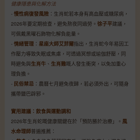
健康隱患與化解方法
-
慢性病復發風險
：生肖蛇若本身有高血壓或糖尿病，
2026年要定期檢查，避免熬夜同過勞。
徐子平
建議，
可佩戴黑曜石飾物化解負能量。
-
情緒管理
：
星座大師艾菲爾
指出，生肖蛇今年易因工
作壓力導致失眠或焦慮，可透過冥想或瑜伽舒壓，同
時避免與
生肖牛
、
生肖雞
嘅人發生衝突，以免加重心
理負擔。
-
民俗禁忌
：農曆七月避免夜歸，若必須外出，可隨身
攜帶鹽巴辟邪。
實用建議：飲食與運動調和
2026年生肖蛇嘅健康關鍵在於「預防勝於治療」。
風
水命理師
普遍推薦：