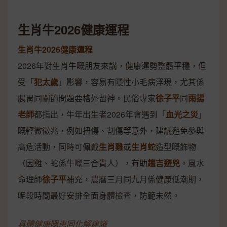
生肖牛2026健康運程
生肖牛2026健康運程
2026年對生肖牛嘅朋友來講，健康運勢整體平穩，但
受「
犯太歲
」影響，容易有隱性小毛病浮現，尤其係
腸胃同關節問題要格外留神。民俗專家
徐子平
同
雨揚
老師
都指出，牛年出生者2026年會遇到「
血光之災
」
嘅輕微徵兆，例如扭傷、割傷等意外，建議避免參與
高危活動，同時可佩戴
生肖雞
或
生肖蛇
造型嘅飾物
（因雞、蛇係牛嘅三合貴人），有助
趨吉避兇
。風水
命理師
徐子平
補充，農曆三月同九月係健康低潮期，
呢段時間最好安排全面身體檢查，防範未然。
具體健康隱患同化解建議