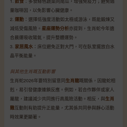
1.
飲食
：多食綠色蔬菜同南瓜，增強免疫力；避免過
量咖啡因，以免影響心臟健康。
2.
運動
：選擇低強度活動如太極或游泳，既能鍛煉又
減低受傷風險。
星座運勢分析
亦提到，生肖蛇今年適
合晨運吸收陽氣，提升整體運勢。
3.
家居風水
：床位避免正對大門，可在臥室擺放白水
晶平衡能量。
與其他生肖嘅互動影響
生肖蛇2026年要特別留意同
生肖龍
嘅關係，因龍蛇相
剋，易引發健康連鎖反應。例如，若合作夥伴或家人
屬龍，建議減少共同進行高風險活動。相反，與
生肖
雞
互動則有助提升正能量，尤其係共同參與靜心活動
時效果更顯著。