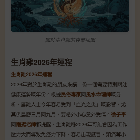
關於生肖龍的專業插圖
生肖雞2026年運程
生肖雞2026年運程
2026年對於生肖雞的朋友來講，係一個需要特別關注
健康運勢嘅年份。根據
民俗專家
同
風水命理師
嘅分
析，屬雞人士今年容易受到「血光之災」嘅影響，尤
其係農曆三月同九月，要格外小心意外受傷。
徐子平
同
雨揚老師
都提醒，生肖雞喺2026年可能會因為工作
壓力大而導致免疫力下降，容易出現感冒、頭痛等小