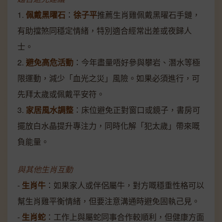
1.
佩戴黑曜石
：
徐子平
推薦生肖雞佩戴黑曜石手鏈，
有助擋煞同穩定情緒，特別適合經常出差或夜歸人
士。
2.
避免高危活動
：今年盡量唔好參與攀岩、潛水等極
限運動，減少「血光之災」風險。如果必須進行，可
先拜太歲或佩戴平安符。
3.
家居風水調整
：床位避免正對窗口或鏡子，書房可
擺放白水晶提升專注力，同時化解「犯太歲」帶來嘅
負能量。
與其他生肖互動
-
生肖牛
：如果家人或伴侶屬牛，對方嘅穩重性格可以
幫生肖雞平衡情緒，但要注意溝通時避免固執己見。
-
生肖蛇
：工作上與屬蛇同事合作較順利，但健康方面