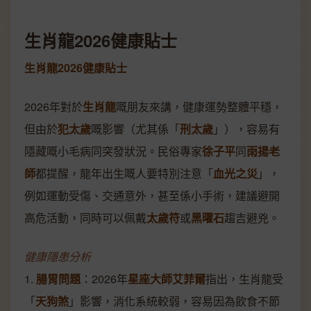
生肖龍2026健康貼士
生肖龍2026健康貼士
2026年對於
生肖龍
嘅朋友來講，健康運勢整體平穩，
但由於
犯太歲
嘅影響（尤其係「
刑太歲
」），容易有
隱藏嘅小毛病同突發狀況。民俗專家
徐子平
同
雨揚老
師
都提醒，龍年出生嘅人要特別注意「
血光之災
」，
例如運動受傷、交通意外，甚至係小手術，建議避開
高危活動，同時可以佩戴
太歲符
或
黑曜石
趨吉避兇。
健康隱患分析
1.
腸胃問題
：2026年
星座大師艾菲爾
指出，生肖龍受
「
天狗煞
」影響，消化系統較弱，容易因為飲食不節