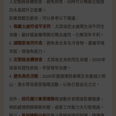
人定期做身體檢查，避免熬夜，同時可以喺屋企擺放
白水晶提升正能量。
如果想趨吉避兇，可以參考以下建議：
1.
佩戴太歲符或平安符
：尤其係犯太歲嘅生肖牛同生
肖雞，最好隨身攜帶開光嘅太歲符，化解流年不利。
2.
調整飲食同作息
：避免食太多生冷食物，盡量早睡
早起，增強免疫力。
3.
定期做身體檢查
：尤其係生肖蛇同生肖龍，2026年
容易有隱性疾病，早發現早治療。
4.
避免高危活動
：2026年健康運勢差嘅生肖要減少爬
山、潛水等容易受傷嘅活動，以免引發血光之災。
另外，
桃花運
同
事業運勢
嘅波動亦會間接影響健康，
例如感情問題導致失眠，或者工作壓力大引發胃病。
所以，
星座運勢分析
唔單止要睇感情同財運，健康運