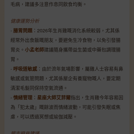
毛病，建議多注意作息同飲食均衡。
健康運勢分析
-
腸胃問題
：2026年生肖雞嘅消化系統較弱，尤其係
經常外出食飯嘅朋友，要避免生冷食物，以免引發腸
胃炎。
小孟老師
建議隨身攜帶益生菌或中藥包調理腸
胃。
-
呼吸道敏感
：由於流年氣場影響，屬雞人士容易有鼻
敏感或氣管問題，尤其係屋企有養寵物嘅人，要定期
清潔毛髮同保持空氣流通。
-
情緒管理
：
星座大師艾菲爾
指出，生肖雞今年容易因
為「犯太歲」嘅餘波而情緒波動，可能引發失眠或焦
慮，可以透過冥想或瑜伽減壓。
趨吉避兇建議