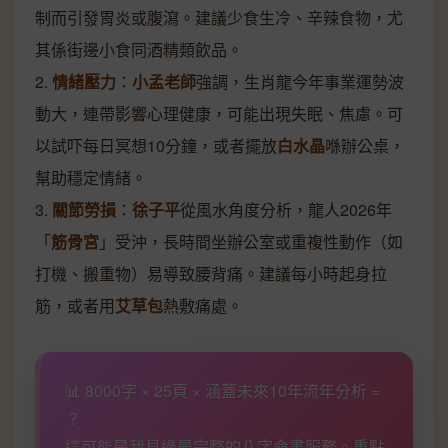
制而引發胃炎或腹瀉。建議少食生冷、辛辣食物，尤
其係街邊小食同酒精類飲品。
2.
情緒壓力
：
小孟老師
強調，生肖龍今年事業運勢波
動大，連帶影響心理健康，可能出現失眠、焦慮。可
以試吓每日冥想10分鐘，或者擺放
白水晶
喺辦公桌，
幫助穩定情緒。
3.
關節勞損
：
徐子平
從風水角度分析，龍人2026年
「
筋骨宮
」受沖，長時間坐辦公室或重複性動作（如
打機、搬重物）易導致腰背痛。建議每小時起身拉
筋，或者用
艾草包
熱敷痛處。
📊 8000字 × 25頁 × 涵蓋未來10年流年分析 =
？
這可能是我見過最完整的八字命書服務。重點