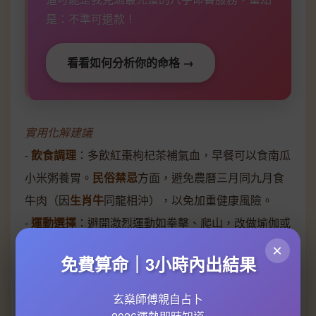
是：不準可退款！
看看如何分析你的命格 →
實用化解建議
-
飲食調理
：多飲紅棗枸杞茶補氣血，早餐可以食南瓜
小米粥養胃。
民俗禁忌
方面，避免農曆三月同九月食
牛肉（因
生肖牛
同龍相沖），以免加重健康風險。
-
運動選擇
：避開激烈運動如拳擊、爬山，改做瑜伽或
游泳呢類低衝擊活動。如果真係要跑步，記得戴護
×
免費算命｜3小時內出結果
膝，減輕膝蓋負擔。
-
風水佈局
：喺屋企東南方（2026年
病符位
）放
銅葫
玄燊師傅親自占卜
蘆
或
五帝錢
，化解病氣。
星座運勢分析
亦提到，生肖