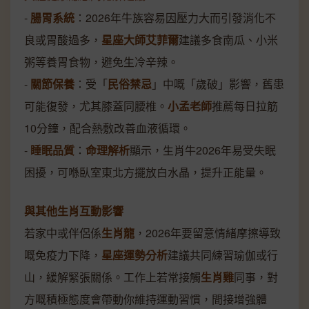
-
腸胃系統
：2026年牛族容易因壓力大而引發消化不
良或胃酸過多，
星座大師艾菲爾
建議多食南瓜、小米
粥等養胃食物，避免生冷辛辣。
-
關節保養
：受「
民俗禁忌
」中嘅「歲破」影響，舊患
可能復發，尤其膝蓋同腰椎。
小孟老師
推薦每日拉筋
10分鐘，配合熱敷改善血液循環。
-
睡眠品質
：
命理解析
顯示，生肖牛2026年易受失眠
困擾，可喺臥室東北方擺放白水晶，提升正能量。
與其他生肖互動影響
若家中或伴侶係
生肖龍
，2026年要留意情緒摩擦導致
嘅免疫力下降，
星座運勢分析
建議共同練習瑜伽或行
山，緩解緊張關係。工作上若常接觸
生肖雞
同事，對
方嘅積極態度會帶動你維持運動習慣，間接增強體