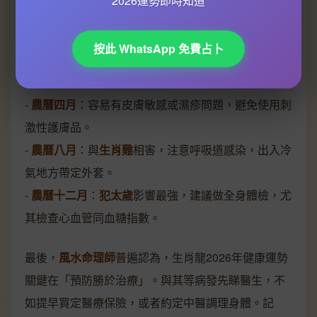
2026運勢即時知道
龍今年適合多穿綠色或藍色衣物，增強自身木水能量
平衡。
按此 WhatsApp 免費占卜
特別注意月份
-
農曆四月
：容易有皮膚敏感或濕疹問題，避免使用刺
激性護膚品。
-
農曆八月
：與
生肖雞
相害，注意呼吸道感染，出入冷
氣地方帶定外套。
-
農曆十二月
：
犯太歲
影響最強，建議做全身體檢，尤
其檢查心血管同血糖指數。
最後，
風水命理師
普遍認為，生肖龍2026年健康運勢
關鍵在「預防勝於治療」。與其等病發先睇醫生，不
如提早買定醫療保險，或者約定中醫調理身體。記