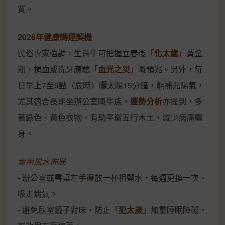
質。
2026年健康轉運契機
民俗專家強調，生肖牛可把握立春後「
化太歲
」黃金
期，捐血或洗牙應驗「
血光之災
」嘅預兆。另外，每
日早上7至9點（辰時）曬太陽15分鐘，能補充陽氣，
尤其適合長期坐辦公室嘅牛族。
運勢分析
亦提到，多
著綠色、黃色衣物，有助平衡五行木土，減少病痛纏
身。
實用風水佈局
- 辦公室或書桌左手邊放一杯粗鹽水，每週更換一次，
吸走病氣。
- 避免臥室鏡子對床，防止「
犯太歲
」加重睡眠障礙，