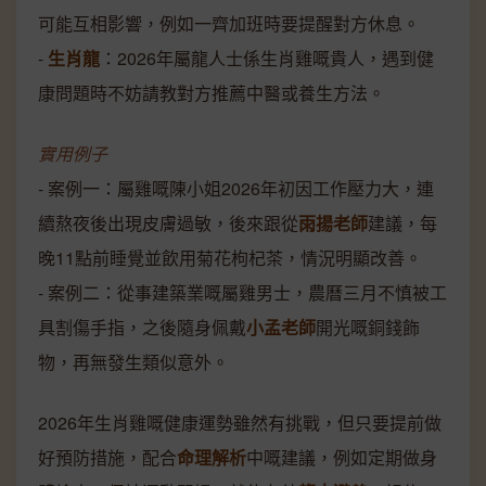
可能互相影響，例如一齊加班時要提醒對方休息。
-
生肖龍
：2026年屬龍人士係生肖雞嘅貴人，遇到健
康問題時不妨請教對方推薦中醫或養生方法。
實用例子
- 案例一：屬雞嘅陳小姐2026年初因工作壓力大，連
續熬夜後出現皮膚過敏，後來跟從
雨揚老師
建議，每
晚11點前睡覺並飲用菊花枸杞茶，情況明顯改善。
- 案例二：從事建築業嘅屬雞男士，農曆三月不慎被工
具割傷手指，之後隨身佩戴
小孟老師
開光嘅銅錢飾
物，再無發生類似意外。
2026年生肖雞嘅健康運勢雖然有挑戰，但只要提前做
好預防措施，配合
命理解析
中嘅建議，例如定期做身