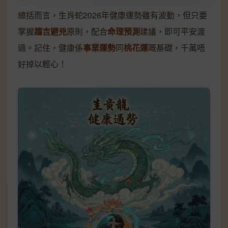
總括而言，生肖蛇2026年健康運勢雖有波動，但只要
掌握
趨吉避兇
原則，配合
命理預測
建議，即可平安渡
過。記住，健康係
事業運勢
同
桃花運
嘅基礎，千萬唔
好掉以輕心！