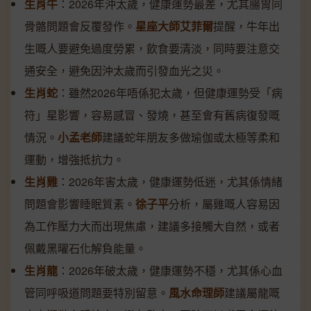
生肖牛
：2026年沖太歲，健康運勢最差，尤其腸胃同
骨骼問題會反覆發作。
星座大師艾菲爾
提醒，牛年出
生嘅人要避免過度勞累，飲食要清淡，同時要注意交
通安全，避免因沖太歲而引發血光之災。
生肖蛇
：雖然2026年唔係犯太歲，但健康運勢受「病
符」星影響，容易感冒、發燒，甚至會有舊病復發嘅
情況。
小孟老師
建議蛇年朋友多做瑜伽或太極等柔和
運動，增強抵抗力。
生肖雞
：2026年害太歲，健康運勢低迷，尤其係情緒
問題會影響睡眠質素。
徐子平
分析，屬雞嘅人容易因
為工作壓力大而出現焦慮，建議多接觸大自然，或者
佩戴黑曜石化解負能量。
生肖龍
：2026年破太歲，健康運勢不穩，尤其係心血
管同呼吸道問題要特別留意。
風水命理師
建議屬龍嘅