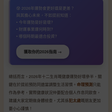
😰 2026年運勢會更好還是更差？
與其擔心未來，不如提前知道：
• 今年運勢是好是壞?
• 財運事業運何時到?
• 哪個時期最適合投資?
獲取你的2026指南 →
總括而言，2026年十二生肖嘅健康運勢好壞參半，關
鍵在於提前預防同適當調整生活習慣。
命理預測
只能
作為參考，實際健康狀況仲要配合個人作息同飲食，
建議大家定期做身體檢查，尤其係
犯太歲
嘅朋友更加
要小心謹慎！