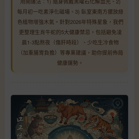
用開運法：1) 隨身佩戴黑曜石化解血光、2)
每月初一吃素淨化磁場、3) 臥室東南方擺放綠
色植物增強木氣。針對2026年特殊星象，我們
更整理生肖牛蛇的5大健康禁忌，包括避免凌
晨1-3點熬夜（傷肝時段）、少吃生冷食物
（加重腸胃負擔）等專業建議，助你提前佈局
健康運勢。