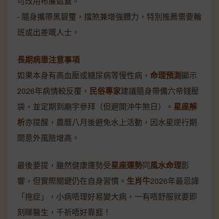
可改用布簾遮蓋。
- 隨身攜帶黑碧璽，擋煞兼增強體力，特別推薦需要輪
班或出差嘅人士。
長期病患注意事項
如果本身有高血壓或糖尿病等慢性病，
命理預測
顯示
2026年病情較反覆，
民俗專家
建議隨身帶備六帝錢壓
袋，並定期到廟宇參拜（但避開沖牛煞日）。
星座解
析
亦提醒，農曆八月後避免水上活動，因水星逆行期
間意外風險增高。
最後要提，雖然健康運勢受
星座運勢
同
風水命理
影
響，但實際關鍵仍在自身習慣。
生肖牛
2026年最忌諱
「拖症」，小病唔理好易變大病，一有唔舒服就要即
刻睇醫生，千祈唔好靠捱！