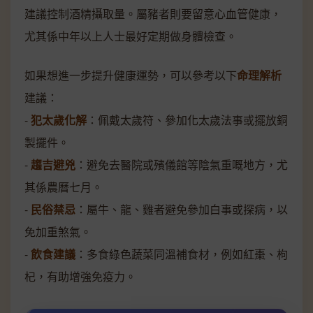
建議控制酒精攝取量。屬豬者則要留意心血管健康，
尤其係中年以上人士最好定期做身體檢查。
如果想進一步提升健康運勢，可以參考以下
命理解析
建議：
-
犯太歲化解
：佩戴太歲符、參加化太歲法事或擺放銅
製擺件。
-
趨吉避兇
：避免去醫院或殯儀館等陰氣重嘅地方，尤
其係農曆七月。
-
民俗禁忌
：屬牛、龍、雞者避免參加白事或探病，以
免加重煞氣。
-
飲食建議
：多食綠色蔬菜同溫補食材，例如紅棗、枸
杞，有助增強免疫力。