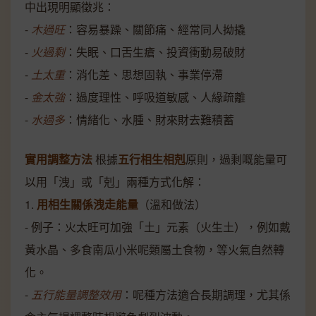
中出現明顯徵兆：
-
木過旺
：容易暴躁、關節痛、經常同人拗撬
-
火過剩
：失眠、口舌生瘡、投資衝動易破財
-
土太重
：消化差、思想固執、事業停滯
-
金太強
：過度理性、呼吸道敏感、人緣疏離
-
水過多
：情緒化、水腫、財來財去難積蓄
實用調整方法
根據
五行相生相剋
原則，過剩嘅能量可
以用「洩」或「剋」兩種方式化解：
1.
用相生關係洩走能量
（溫和做法）
- 例子：火太旺可加強「土」元素（火生土），例如戴
黃水晶、多食南瓜小米呢類屬土食物，等火氣自然轉
化。
-
五行能量調整效用
：呢種方法適合長期調理，尤其係