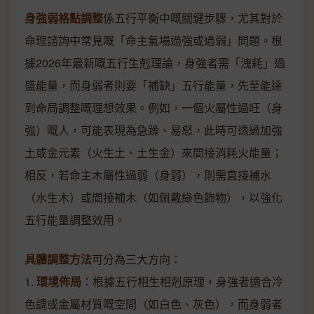
身強弱格點調整
係五行平衡中嘅關鍵步驟，尤其對於
命理諮詢中常見嘅「命主氣場過強或過弱」問題。根
據2026年最新嘅五行生剋理論，身強者需「洩耗」過
盛能量，而身弱者則要「補缺」五行能量，先至能達
到命局調整嘅理想效果。例如，一個火屬性過旺（身
強）嘅人，可能表現為急躁、易怒，此時可透過加強
土或金元素（火生土、土生金）來間接消耗火能量；
相反，若命主木屬性過弱（身弱），則需直接補水
（水生木）或間接補木（如佩戴綠色飾物），以強化
五行能量調整效用。
具體調整方法
可分為三大方向：
1.
環境佈局
：根據五行相生相剋原理，身強者適合冷
色調或金屬材質嘅空間（如白色、灰色），而身弱者