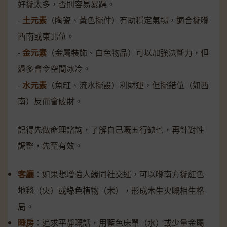
好擺太多，否則容易暴躁。
-
土元素
（陶瓷、黃色擺件）有助穩定氣場，適合擺喺
西南或東北位。
-
金元素
（金屬裝飾、白色物品）可以加強決斷力，但
過多會令空間冰冷。
-
水元素
（魚缸、流水擺設）利財運，但擺錯位（如西
南）反而會破財。
記得先做命理諮詢，了解自己嘅五行缺乜，再針對性
調整，先至有效。
客廳
：如果想增強人緣同社交運，可以喺南方擺紅色
地毯（火）或綠色植物（木），形成木生火嘅相生格
局。
睡房
：追求平靜嘅話，用藍色床單（水）或少量金屬