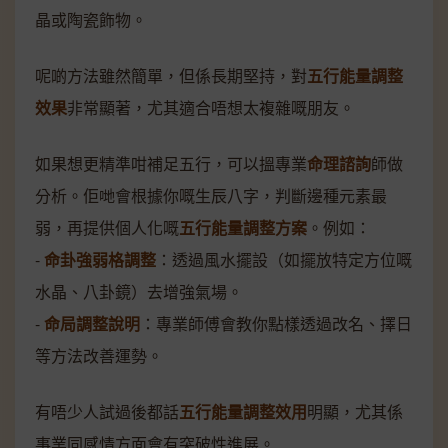
晶或陶瓷飾物。
呢啲方法雖然簡單，但係長期堅持，對
五行能量調整
效果
非常顯著，尤其適合唔想太複雜嘅朋友。
如果想更精準咁補足五行，可以搵專業
命理諮詢
師做
分析。佢哋會根據你嘅生辰八字，判斷邊種元素最
弱，再提供個人化嘅
五行能量調整方案
。例如：
-
命卦強弱格調整
：透過風水擺設（如擺放特定方位嘅
水晶、八卦鏡）去增強氣場。
-
命局調整說明
：專業師傅會教你點樣透過改名、擇日
等方法改善運勢。
有唔少人試過後都話
五行能量調整效用
明顯，尤其係
事業同感情方面會有突破性進展。