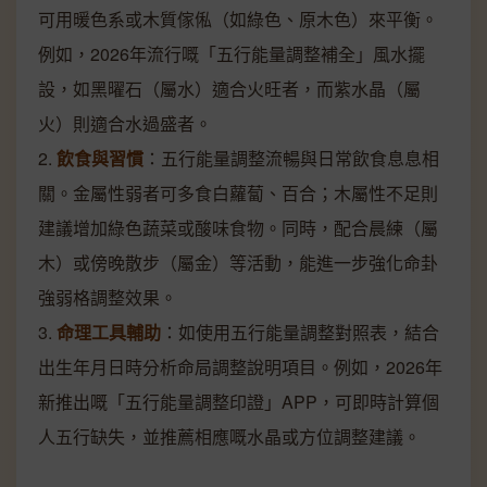
可用暖色系或木質傢俬（如綠色、原木色）來平衡。
例如，2026年流行嘅「五行能量調整補全」風水擺
設，如黑曜石（屬水）適合火旺者，而紫水晶（屬
火）則適合水過盛者。
2.
飲食與習慣
：五行能量調整流暢與日常飲食息息相
關。金屬性弱者可多食白蘿蔔、百合；木屬性不足則
建議增加綠色蔬菜或酸味食物。同時，配合晨練（屬
木）或傍晚散步（屬金）等活動，能進一步強化命卦
強弱格調整效果。
3.
命理工具輔助
：如使用五行能量調整對照表，結合
出生年月日時分析命局調整說明項目。例如，2026年
新推出嘅「五行能量調整印證」APP，可即時計算個
人五行缺失，並推薦相應嘅水晶或方位調整建議。