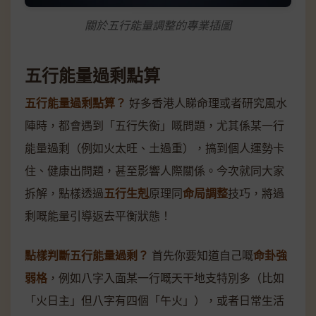
關於五行能量調整的專業插圖
五行能量過剩點算
五行能量過剩點算？
好多香港人睇命理或者研究風水
陣時，都會遇到「五行失衡」嘅問題，尤其係某一行
能量過剩（例如火太旺、土過重），搞到個人運勢卡
住、健康出問題，甚至影響人際關係。今次就同大家
拆解，點樣透過
五行生剋
原理同
命局調整
技巧，將過
剩嘅能量引導返去平衡狀態！
點樣判斷五行能量過剩？
首先你要知道自己嘅
命卦強
弱格
，例如八字入面某一行嘅天干地支特別多（比如
「火日主」但八字有四個「午火」），或者日常生活