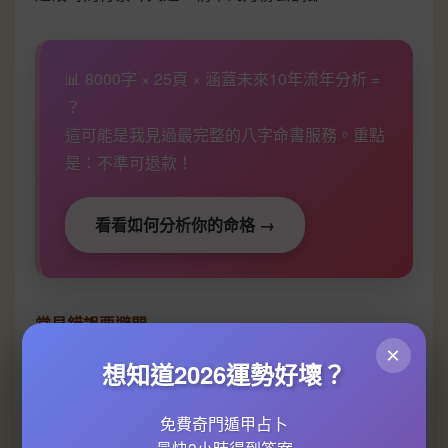
📊 8000字 × 25頁 × 涵蓋未來10年流年分析 =
？
這可能是我見過最完整的八字命書服務。重點
是：不準可退款！
看看如何分析你的命格 →
常見錯誤要避開
×
- 唔好亂用「剋」法！例如本身水弱嘅人，見到土過剩
想知道2026運勢好壞？
就狂加木（木剋土），反而會令本已不足嘅水更虛
（木吸水），最好先做
五行能量調整印證
，睇清楚全
免費奇門遁甲占卜