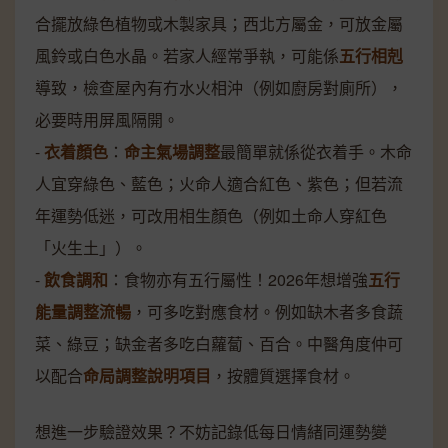
合擺放綠色植物或木製家具；西北方屬金，可放金屬
風鈴或白色水晶。若家人經常爭執，可能係
五行相剋
導致，檢查屋內有冇水火相沖（例如廚房對廁所），
必要時用屏風隔開。
-
衣着顏色
：
命主氣場調整
最簡單就係從衣着手。木命
人宜穿綠色、藍色；火命人適合紅色、紫色；但若流
年運勢低迷，可改用相生顏色（例如土命人穿紅色
「火生土」）。
-
飲食調和
：食物亦有五行屬性！2026年想增強
五行
能量調整流暢
，可多吃對應食材。例如缺木者多食蔬
菜、綠豆；缺金者多吃白蘿蔔、百合。中醫角度仲可
以配合
命局調整說明項目
，按體質選擇食材。
想進一步驗證效果？不妨記錄低每日情緒同運勢變