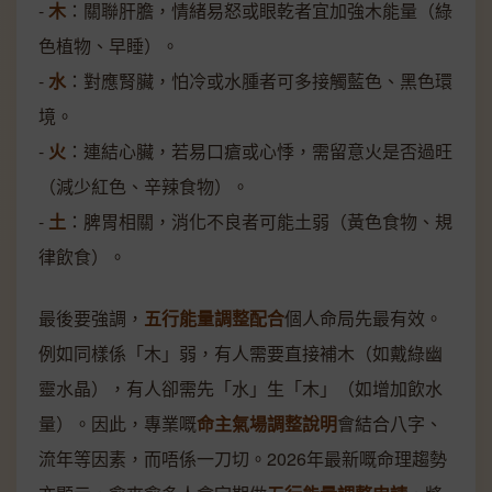
-
木
：關聯肝膽，情緒易怒或眼乾者宜加強木能量（綠
色植物、早睡）。
-
水
：對應腎臟，怕冷或水腫者可多接觸藍色、黑色環
境。
-
火
：連結心臟，若易口瘡或心悸，需留意火是否過旺
（減少紅色、辛辣食物）。
-
土
：脾胃相關，消化不良者可能土弱（黃色食物、規
律飲食）。
最後要強調，
五行能量調整配合
個人命局先最有效。
例如同樣係「木」弱，有人需要直接補木（如戴綠幽
靈水晶），有人卻需先「水」生「木」（如增加飲水
量）。因此，專業嘅
命主氣場調整說明
會結合八字、
流年等因素，而唔係一刀切。2026年最新嘅命理趨勢