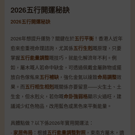
2026五行開運秘訣
2026五行開運秘訣
2026年想提升運勢？關鍵在於
五行平衡
！香港人近年
愈來愈重視命理諮詢，尤其係
五行生剋
嘅原理，只要
掌握
五行能量調整
嘅技巧，就能化解流年不利。例
如，屬木嘅人若命中缺金，可透過佩戴金屬飾物或擺
放白色傢俬來
五行補缺
，強化金氣以達致
命局調整
效
果。而
五行相生相剋
嘅關係亦要留意——火生土、土
生金，但水剋火，若你嘅
命卦強弱格
顯示火過旺，建
議減少紅色物品，改用藍色或黑色來平衡能量。
具體點做？以下係2026年實用開運法：
-
家居佈局
：根據
五行能量調整對照
，東南方屬木，適