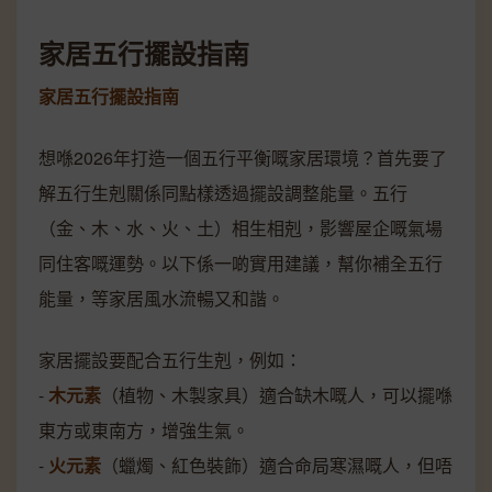
家居五行擺設指南
家居五行擺設指南
想喺2026年打造一個五行平衡嘅家居環境？首先要了
解五行生剋關係同點樣透過擺設調整能量。五行
（金、木、水、火、土）相生相剋，影響屋企嘅氣場
同住客嘅運勢。以下係一啲實用建議，幫你補全五行
能量，等家居風水流暢又和諧。
家居擺設要配合五行生剋，例如：
-
木元素
（植物、木製家具）適合缺木嘅人，可以擺喺
東方或東南方，增強生氣。
-
火元素
（蠟燭、紅色裝飾）適合命局寒濕嘅人，但唔