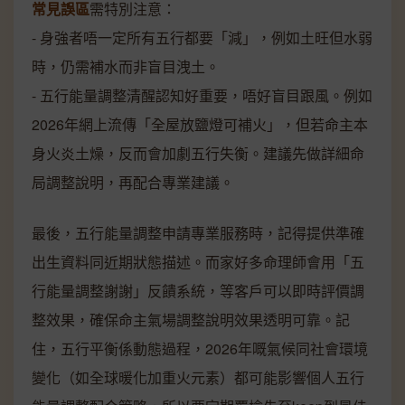
常見誤區
需特別注意：
- 身強者唔一定所有五行都要「減」，例如土旺但水弱
時，仍需補水而非盲目洩土。
- 五行能量調整清醒認知好重要，唔好盲目跟風。例如
2026年網上流傳「全屋放鹽燈可補火」，但若命主本
身火炎土燥，反而會加劇五行失衡。建議先做詳細命
局調整說明，再配合專業建議。
最後，五行能量調整申請專業服務時，記得提供準確
出生資料同近期狀態描述。而家好多命理師會用「五
行能量調整謝謝」反饋系統，等客戶可以即時評價調
整效果，確保命主氣場調整說明效果透明可靠。記
住，五行平衡係動態過程，2026年嘅氣候同社會環境
變化（如全球暖化加重火元素）都可能影響個人五行