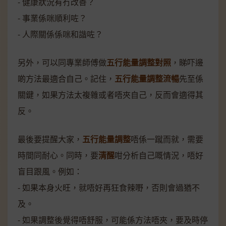
- 健康狀況有冇改善？
- 事業係咪順利咗？
- 人際關係係咪和諧咗？
另外，可以同專業師傅做
五行能量調整對照
，睇吓邊
啲方法最適合自己。記住，
五行能量調整流暢
先至係
關鍵，如果方法太複雜或者唔夾自己，反而會適得其
反。
最後要提醒大家，
五行能量調整
唔係一蹴而就，需要
時間同耐心。同時，要
清醒
咁分析自己嘅情況，唔好
盲目跟風。例如：
- 如果本身火旺，就唔好再狂食辣嘢，否則會過猶不
及。
- 如果調整後覺得唔舒服，可能係方法唔夾，要及時停