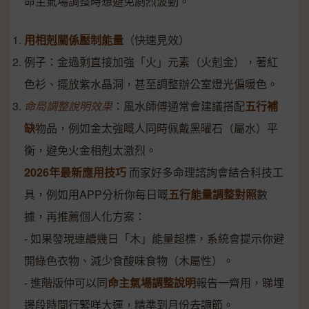
命主氣場調整時想避免劇烈波動。
用相剋關係壓制能量
（快速見效）
例子：金過剩直接加強「火」元素（火剋金），著紅
色衫、擺放紫水晶洞，甚至調整辦公室燈光偏暖色。
命局調整說明效果
：風水師傅通常會建議搭配
五行補
缺
物品，例如金太強嘅人同時佩戴黑曜石（屬水）平
衡，避免火金相剋太激烈。
2026年最新應用技巧
而家好多命理諮詢會結合科技工
具，例如用APP分析你每日嘅
五行能量調整對照
數
據，再推薦個人化方案：
- 如果發現連續幾日「木」能量超標，系統會提示你避
開綠色衣物、減少食酸味食物（木屬性）。
- 進階版仲可以同
命主氣場調整說明
報告一齊用，睇埋
邊段時間行緊咩大運，精準到月份去調節。