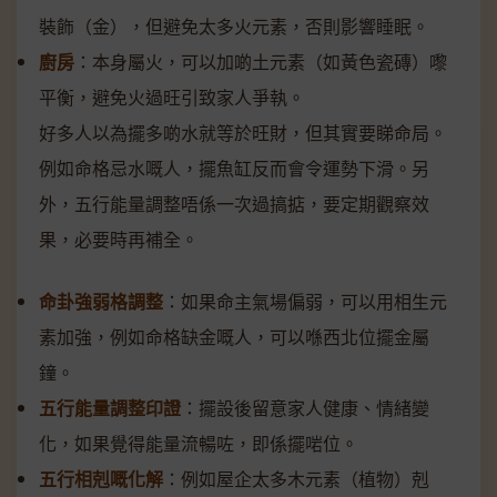
裝飾（金），但避免太多火元素，否則影響睡眠。
廚房
：本身屬火，可以加啲土元素（如黃色瓷磚）嚟
平衡，避免火過旺引致家人爭執。
好多人以為擺多啲水就等於旺財，但其實要睇命局。
例如命格忌水嘅人，擺魚缸反而會令運勢下滑。另
外，五行能量調整唔係一次過搞掂，要定期觀察效
果，必要時再補全。
命卦強弱格調整
：如果命主氣場偏弱，可以用相生元
素加強，例如命格缺金嘅人，可以喺西北位擺金屬
鐘。
五行能量調整印證
：擺設後留意家人健康、情緒變
化，如果覺得能量流暢咗，即係擺啱位。
五行相剋嘅化解
：例如屋企太多木元素（植物）剋