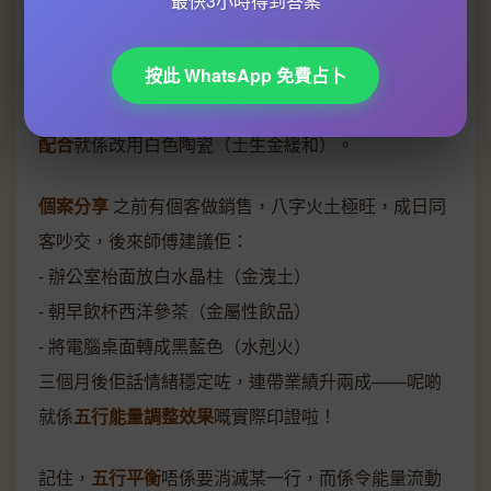
最快3小時得到答案
局互動。
- 能量過剩有時反映喺特定方位，例如2026年流年飛
星「五黃」位在西北（屬金），如果呢個方位堆滿金
按此 WhatsApp 免費占卜
屬物品，可能加劇金過旺問題，簡單嘅
五行能量調整
配合
就係改用白色陶瓷（土生金緩和）。
個案分享
之前有個客做銷售，八字火土極旺，成日同
客吵交，後來師傅建議佢：
- 辦公室枱面放白水晶柱（金洩土）
- 朝早飲杯西洋參茶（金屬性飲品）
- 將電腦桌面轉成黑藍色（水剋火）
三個月後佢話情緒穩定咗，連帶業績升兩成——呢啲
就係
五行能量調整效果
嘅實際印證啦！
記住，
五行平衡
唔係要消滅某一行，而係令能量流動