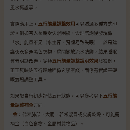
風水擺設等。
實際應用上，
五行能量調整效用
可以透過多種方式印
證。例如有人長期受失眠困擾，命理諮詢後發現係
「水」能量不足（水主腎，腎虛易致失眠），於是建
議夜晚多穿黑色衣物、房間擺放流水裝飾，結果睡眠
質素明顯改善。呢類
五行能量調整說明效果
嘅案例，
正正反映咗五行理論唔係玄學空談，而係有實證基礎
嘅氣場調整工具。
如果想自行初步評估五行狀態，可以參考以下
五行能
量調整補全
方向：
-
金
：代表肺部、大腸，若常感冒或皮膚乾燥，可能需
補金（白色食物、金屬材質物品）。