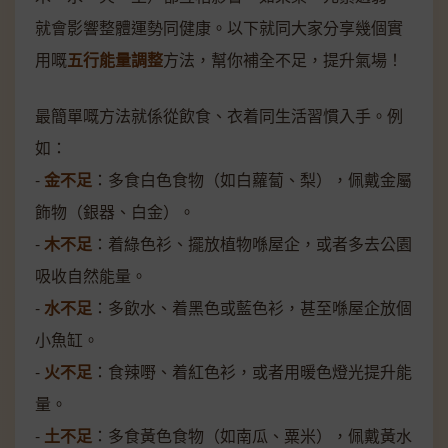
就會影響整體運勢同健康。以下就同大家分享幾個實
用嘅
五行能量調整
方法，幫你補全不足，提升氣場！
最簡單嘅方法就係從飲食、衣着同生活習慣入手。例
如：
-
金不足
：多食白色食物（如白蘿蔔、梨），佩戴金屬
飾物（銀器、白金）。
-
木不足
：着綠色衫、擺放植物喺屋企，或者多去公園
吸收自然能量。
-
水不足
：多飲水、着黑色或藍色衫，甚至喺屋企放個
小魚缸。
-
火不足
：食辣嘢、着紅色衫，或者用暖色燈光提升能
量。
-
土不足
：多食黃色食物（如南瓜、粟米），佩戴黃水