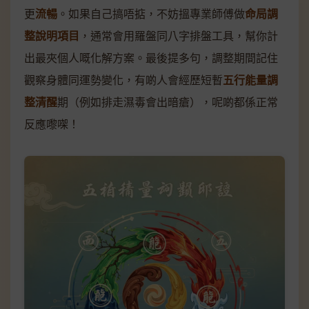
更
流暢
。如果自己搞唔掂，不妨搵專業師傅做
命局調
整說明項目
，通常會用羅盤同八字排盤工具，幫你計
出最夾個人嘅化解方案。最後提多句，調整期間記住
觀察身體同運勢變化，有啲人會經歷短暫
五行能量調
整清醒
期（例如排走濕毒會出暗瘡），呢啲都係正常
反應嚟㗎！