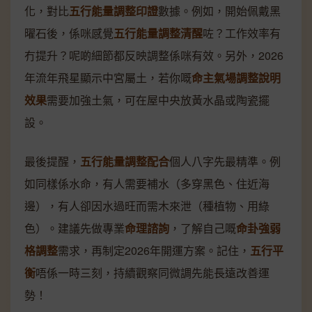
化，對比
五行能量調整印證
數據。例如，開始佩戴黑
曜石後，係咪感覺
五行能量調整清醒
咗？工作效率有
冇提升？呢啲細節都反映調整係咪有效。另外，2026
年流年飛星顯示中宮屬土，若你嘅
命主氣場調整說明
效果
需要加強土氣，可在屋中央放黃水晶或陶瓷擺
設。
最後提醒，
五行能量調整配合
個人八字先最精準。例
如同樣係水命，有人需要補水（多穿黑色、住近海
邊），有人卻因水過旺而需木來泄（種植物、用綠
色）。建議先做專業
命理諮詢
，了解自己嘅
命卦強弱
格調整
需求，再制定2026年開運方案。記住，
五行平
衡
唔係一時三刻，持續觀察同微調先能長遠改善運
勢！