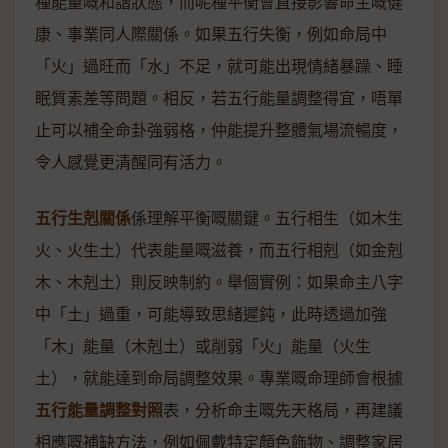
種能量嘅和諧狀態，而呢種平衡會直接影響命主嘅健
康、事業同人際關係。如果五行失衡，例如命局中
「火」過旺而「水」不足，就可能出現情緒暴躁、睡
眠質素差等問題。相反，若五行能量調整得宜，唔單
止可以補全命卦強弱格，仲能提升整體氣場流暢度，
令人感覺更清醒同有活力。
五行生剋關係
係理解平衡嘅關鍵。五行相生（如木生
火、火生土）代表能量嘅滋養，而五行相剋（如金剋
木、木剋土）則反映制約。舉個實例：如果命主八字
中「土」過重，可能導致思緒遲鈍，此時透過加強
「木」能量（木剋土）或削弱「火」能量（火生
土），就能達到命局調整效果。專業嘅命理師會根據
五行能量調整對照
表，分析命主嘅先天格局，再建議
相應嘅補缺方法，例如佩戴特定顏色飾物、調整家居