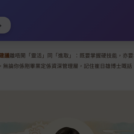
→
建議
離唔開「靈活」同「進取」：既要掌握硬技能，亦要
。無論你係剛畢業定係資深管理層，記住崔日雄博士嘅話