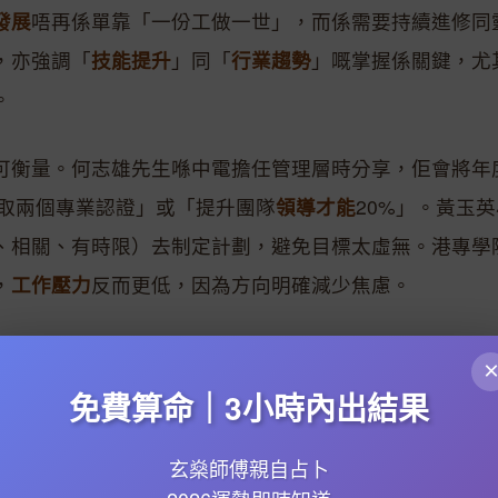
發展
唔再係單靠「一份工做一世」，而係需要持續進修同
，亦強調「
技能提升
」同「
行業趨勢
」嘅掌握係關鍵，尤
。
可衡量。何志雄先生喺中電擔任管理層時分享，佢會將年
考取兩個專業認證」或「提升團隊
領導才能
20%」。黃玉英
、相關、有時限）去制定計劃，避免目標太虛無。港專學
，
工作壓力
反而更低，因為方向明確減少焦慮。
場生存嘅必需品。吳焯豪喺PineBridge Investment
會、管治）相關技能需求暴增，建議打工仔報讀相關課程。
免費算命｜3小時內出結果
要求員工掌握數據分析基礎。社會科學院嘅貝雅麗博士更
玄燊師傅親自占卜
要，尤其遠程工作普及後，點樣高效協作成為升職關鍵。