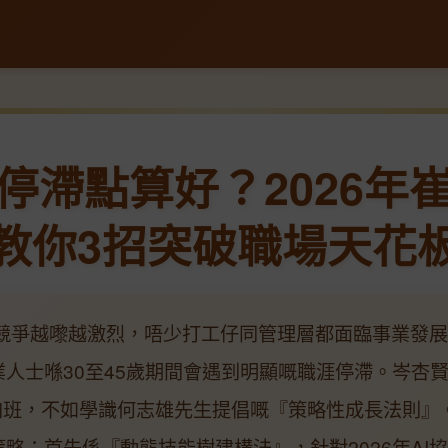
停滯點算好？2026年
教你3招突破職場天花
場競爭越嚟越激烈，唔少打工仔同管理層都面臨事業發
業人士喺30至45歲期間會遇到明顯嘅職涯停滯。岑杏
加班，不如學識何志雄先生提倡嘅『策略性成長法則』
略：首先係『動態技能樹建構法』，針對2026年AI