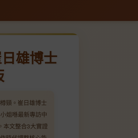
崔日雄博士
板
展樽頸。崔日雄博士
賢小姐喺最新專訪中
。本文整合3大實證
協作時代調整核心能