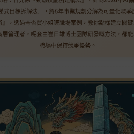
梯式目標拆解法』，將5年事業規劃分解為可量化嘅季
術』，透過岑杏賢小姐嘅職場案例，教你點樣建立關鍵
高層管理者，呢套由崔日雄博士團隊研發嘅方法，都能
職場中保持競爭優勢。