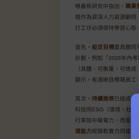
喺最新研究中指出，
職業
姐作為資深人力資源顧問
打工仔必須保持學習心態
首先，
設定目標
要具體同
計劃，例如「2026年內
（具體、可衡量、可達成
顯示，有清晰目標嘅員工
其次，
持續進修
已經成為職
科技同ESG（環境、社
行業如中華電力，而家亦
理能力
呢類軟實力同樣重