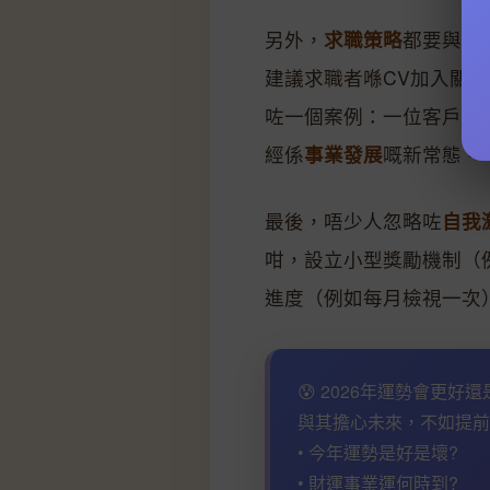
另外，
求職策略
都要與時並
建議求職者喺CV加入關鍵
咗一個案例：一位客戶靠L
經係
事業發展
嘅新常態。
最後，唔少人忽略咗
自我
咁，設立小型獎勵機制（
進度（例如每月檢視一次
😰 2026年運勢會更好
與其擔心未來，不如提前
• 今年運勢是好是壞?
• 財運事業運何時到?