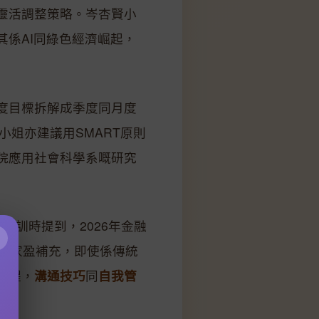
靈活調整策略。岑杏賢小
其係AI同綠色經濟崛起，
度目標拆解成季度同月度
小姐亦建議用SMART原則
院應用社會科學系嘅研究
s負責培訓時提到，2026年金融
×
周家盈補充，即使係傳統
提醒，
溝通技巧
同
自我管