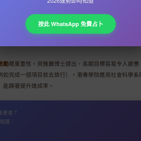
2026運勢即時知道
進。李孟駿喺Robert Walters嘅報告中指出，2026
詞（例如「Python」、「碳中和」）去提升曝光率。柳
按此 WhatsApp 免費占卜
inkedIn定期分享行業見解，成功吸引跨國公司主動挖
激勵
嘅重要性。貝雅麗博士提出，長期目標容易令人疲憊
例如完成一個項目就去旅行）。港專學院應用社會科學系
）能顯著提升達成率。
還是更差？
知道：